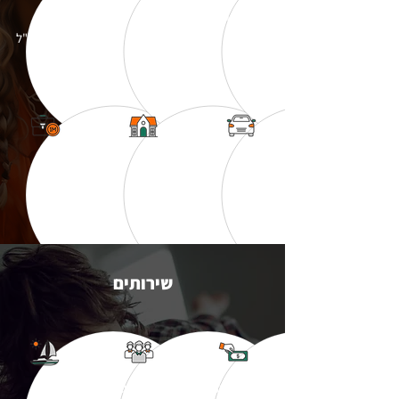
יטוחי
ב
ביטוחי
ביטוח
בריאות
רפואת שיניים
נסיעות לחו"ל
ביטוח
ביטוח
פנסיה
רכב
דירה
ופיננסים
הלוואות
טיפול / ייעוץ
תכנון