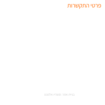
פרטי התקשרות
04-8201101
04-8201121
info@kidma-ins.co.il
רח’ המסילה 15, אזור תעשייה נשר.
ת שמורות לקבוצת קידמה |
הצהרת נגישות
בניית אתר: סטודיו אלמנט