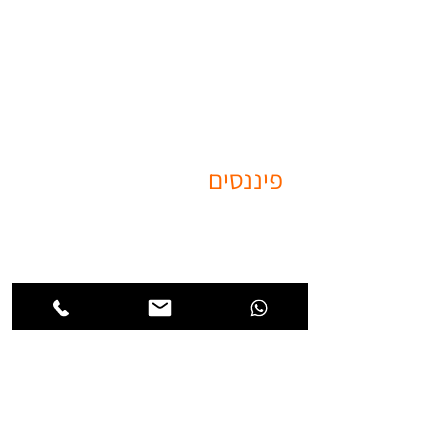
04-8201121
info@kidma-ins.co.il
רח’ המסילה 15, אזור תעשייה נשר.
פיננסים
ביטוח מנהלים ותגמולים
לעמצאיים
קרן פנסיה
קופת גמל
חיסכון פיננסי אישי
תוכנית חיסכון לילד
ביטוחים
ביטוח רכב
ביטוח דירה