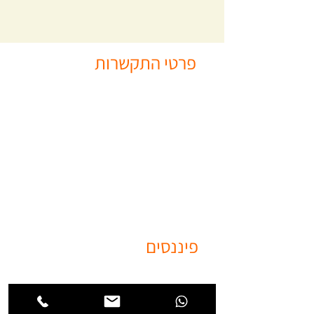
פרטי התקשרות
04-8201101
04-8201121
info@kidma-ins.co.il
רח’ המסילה 15, אזור תעשייה נשר.
פיננסים
ביטוח מנהלים ותגמולים
לעמצאיים
קרן פנסיה